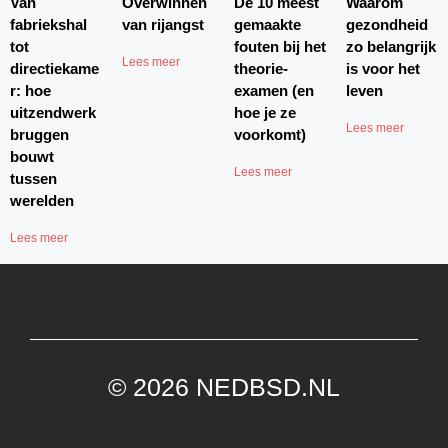
Van
Overwinnen
De 10 meest
Waarom
fabriekshal
van rijangst
gemaakte
gezondheid
tot
fouten bij het
zo belangrijk
Lees meer
directiekame
theorie-
is voor het
r: hoe
examen (en
leven
uitzendwerk
hoe je ze
Lees meer
bruggen
voorkomt)
bouwt
Lees meer
tussen
werelden
Lees meer
© 2026 NEDBSD.NL